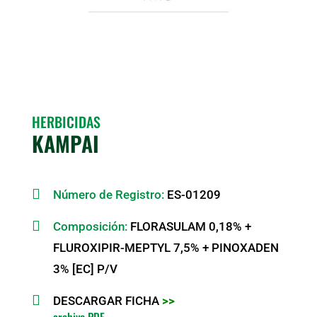
HERBICIDAS
KAMPAI

Número de Registro:
ES-01209

Composición:
FLORASULAM 0,18% +
FLUROXIPIR-MEPTYL 7,5% + PINOXADEN
3% [EC] P/V

DESCARGAR FICHA
>>
archivo PDF