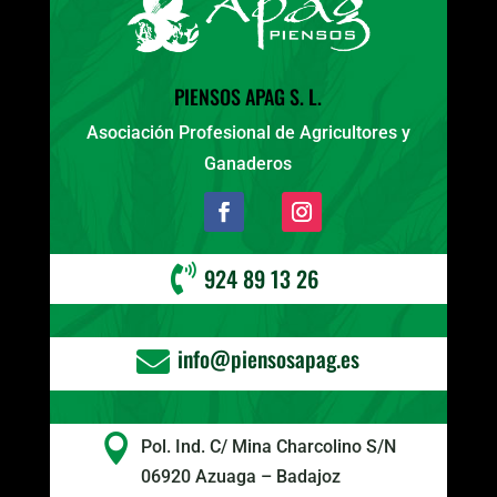
PIENSOS APAG S. L.
Asociación Profesional de Agricultores y
Ganaderos

924 89 13 26
info@piensosapag.es


Pol. Ind. C/ Mina Charcolino S/N
06920 Azuaga – Badajoz