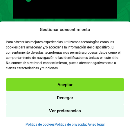
Gestionar consentimiento
FINANCIADO POR LA UNIÓN EUROPEA CON EL
Para ofrecer las mejores experiencias, utilizamos tecnologías como las
cookies para almacenar y/o acceder a la información del dispositivo. El
PROGRAMA KIT DIGITAL POR LOS FONDOS
consentimiento de estas tecnologías nos permitirá procesar datos como el
comportamiento de navegación o las identificaciones únicas en este sitio.
NEXT GENERATION (EU) DEL MECANISMO DE
No consentir o retirar el consentimiento, puede afectar negativamente a
RECUPERACIÓN Y RESILIENCIA
ciertas características y funciones.
Aceptar
Denegar
Ver preferencias
Política de cookies
Política de privacidad
Aviso legal