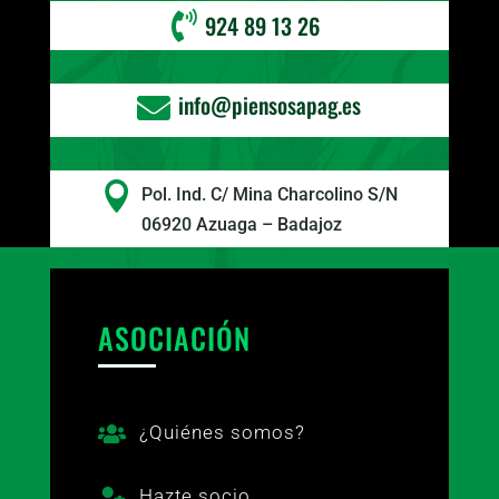

924 89 13 26
info@piensosapag.es


Pol. Ind. C/ Mina Charcolino S/N
06920 Azuaga – Badajoz
ASOCIACIÓN
¿Quiénes somos?

Hazte socio
