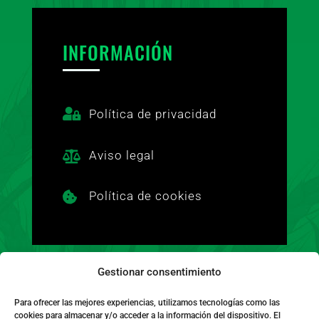
INFORMACIÓN

Política de privacidad
Aviso legal

Política de cookies

Gestionar consentimiento
FINANCIADO POR LA UNIÓN EUROPEA CON EL
Para ofrecer las mejores experiencias, utilizamos tecnologías como las
cookies para almacenar y/o acceder a la información del dispositivo. El