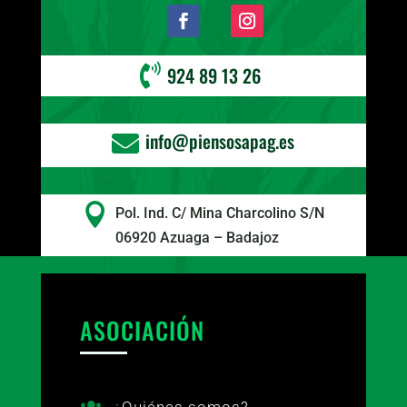

924 89 13 26
info@piensosapag.es


Pol. Ind. C/ Mina Charcolino S/N
06920 Azuaga – Badajoz
ASOCIACIÓN