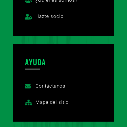
¿Quiénes somos?

Hazte socio

AYUDA
Contáctanos

Mapa del sitio
