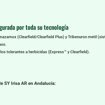
egurada por toda su tecnología
Imazamox (Clearfield/Clearfield Plus) y Tribenuron metil (s
aso.
los tolerantes a herbicidas (Express™ y Clearfield).
 SY Irisa AR en Andalucía: